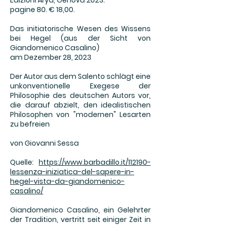
Edizioni Arya, Genova 2023.
pagine 80. € 18,00.
Das initiatorische Wesen des Wissens
bei Hegel (aus der Sicht von
Giandomenico Casalino)
am Dezember 28, 2023
Der Autor aus dem Salento schlägt eine
unkonventionelle Exegese der
Philosophie des deutschen Autors vor,
die darauf abzielt, den idealistischen
Philosophen von "modernen" Lesarten
zu befreien
von Giovanni Sessa
Quelle:
https://www.barbadillo.it/112190-
lessenza-iniziatica-del-sapere-in-
hegel-vista-da-giandomenico-
casalino/
Giandomenico Casalino, ein Gelehrter
der Tradition, vertritt seit einiger Zeit in