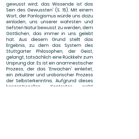
gewusst wird; das Wissende ist das
Sein des Gewussten' (S. 15). Mit einem
Wort, der Panlogismus würde uns dazu
einladen, uns unserer wahrsten und
tiefsten Natur bewusst zu werden, dem
Göttlichen, das immer in uns gelebt
hat. Aus diesem Grund stellt das
Ergebnis, zu dem das System des
Stuttgarter Philosophen, der Geist,
gelangt, tatsächlich eine Rückkehr zum
Ursprung dar. Es ist ein anamnestischer
Prozess, der das 'Erwachen' einleitet,
ein zirkulärer und uroborischer Prozess
der Selbsterkenntnis. Aufgrund dieses
konzeptionellen Kontextes sieht
Casalino eine offensichtliche Nähe der
hegelianischen Positionen zu denen,
die im 20. Jahrhundert von Evola und
Guénon, den Vertretern des
Traditionalismus, vertreten wurden, die
auf unterschiedliche Weise versuchten,
das rein religiöse, fideistische und
sentimentale Moment zu überwinden,