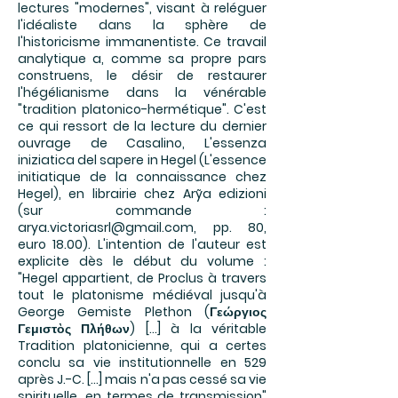
lectures "modernes", visant à reléguer
l'idéaliste dans la sphère de
l'historicisme immanentiste. Ce travail
analytique a, comme sa propre pars
construens, le désir de restaurer
l'hégélianisme dans la vénérable
"tradition platonico-hermétique". C'est
ce qui ressort de la lecture du dernier
ouvrage de Casalino, L'essenza
iniziatica del sapere in Hegel (L'essence
initiatique de la connaissance chez
Hegel), en librairie chez Arỹa edizioni
(sur commande :
arya.victoriasrl@gmail.com
, pp. 80,
euro 18.00). L'intention de l'auteur est
explicite dès le début du volume :
"Hegel appartient, de Proclus à travers
tout le platonisme médiéval jusqu'à
George Gemiste Plethon (Γεώργιος
Γεμιστὸς Πλήθων) [...] à la véritable
Tradition platonicienne, qui a certes
conclu sa vie institutionnelle en 529
après J.-C. [...] mais n'a pas cessé sa vie
spirituelle, en termes de transmission"