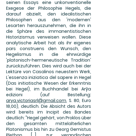
seinen Essays eine unkonventionelle
Exegese der Philosophie Hegels, die
darauf abzielt, den idealistischen
Philosophen aus den 'modernen'
Lesarten herauszunehmen, die ihn in
die Sphäre des immanentistischen
Historizismus verweisen wollen. Diese
analytische Arbeit hat als ihr eigenes
pars construens den Wunsch, den
Hegelismus in die ehrwürdige
'platonisch-hermeneutische Tradition'
zurückzuführen. Dies wird auch bei der
Lektüre von Casalinos neuestem Werk,
L'essenza iniziatica del sapere in Hegel
(Das initiatische Wesen der Erkenntnis
bei Hegel), im Buchhandel bei Arỹa
edizioni (auf Bestellung:
arya.victoriasrl@gmail.com
, S. 80, Euro
18,00), deutlich. Die Absicht des Autors
wird bereits im Incipit des Bandes
deutlich: "Hegel gehört, von Proklos über
den gesamten mittelalterlichen
Platonismus bis hin zu Georg Gemistus
Plethon [...], zur verandischen