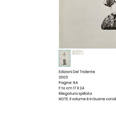
Edizioni Del Tridente
2003
Pagine: 64
F.to cm 17 X 24
Rilegatura spillata
NOTE. Il volume è in buone cond