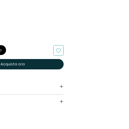
o
Acquista ora
Sapienza Italica