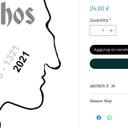
Prezzo
24,00 €
Quantità
*
Aggiungi al carrell
ARTHOS N. 30
Dante e l'antichissima 
Amazon Shop
acquista