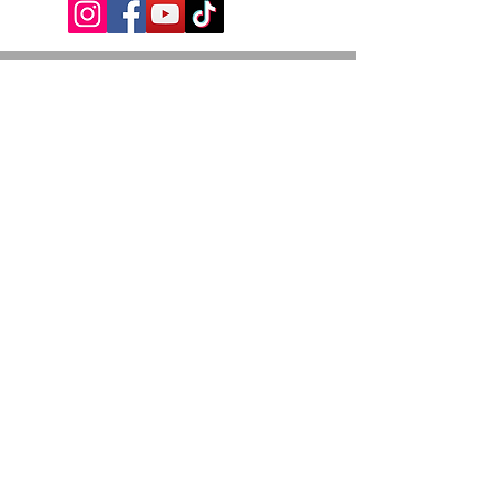
Iscriviti alla mailing list
Ottieni subito uno SCONTO +5%
valido sul tuo primo acquisto.
Invio
Privacy Policy
© 2026 Edizioni Arya Genova - tutti i
diritti riservati - Victoria S.r.l. C.F. e P.I.
IT02970410128