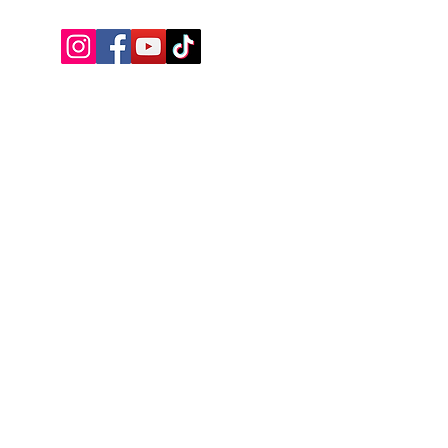
Iscriviti alla mailing list
Ottieni subito uno SCONTO +5%
valido sul tuo primo acquisto.
Invio
Privacy Policy
© 2026 Edizioni Arya Genova - tutti i
diritti riservati - Victoria S.r.l. C.F. e P.I.