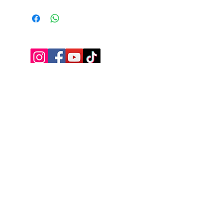
acquista
Iscriviti alla mailing list
Ottieni subito uno SCONTO +5%
valido sul tuo primo acquisto.
Invio
Privacy Policy