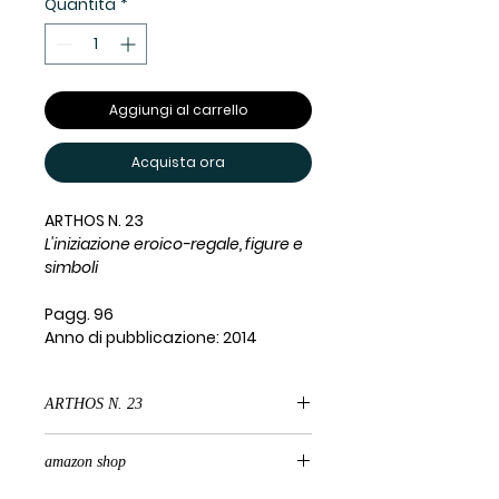
Quantità
*
Aggiungi al carrello
Acquista ora
ARTHOS N. 23
L'iniziazione eroico-regale, figure e
simboli
Pagg. 96
Anno di pubblicazione: 2014
ARTHOS N. 23
L'iniziazione eroico-regale, figure e
amazon shop
simboli