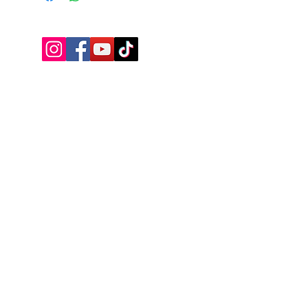
Iscriviti alla mailing list
Ottieni subito uno SCONTO +5%
valido sul tuo primo acquisto.
Invio
Privacy Policy
© 2026 Edizioni Arya Genova - tutti i