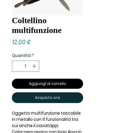
Coltellino
multifunzione
Prezzo
12,00 €
Quantità
*
Aggiungi al carrello
Acquista ora
Oggetto multifunzione tascabile
in metallo con 11 funzionalità tra
cui anche il cavatappi.
Color nero opaco con logo Arya in