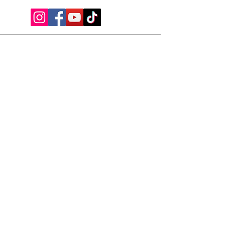
Iscriviti alla mailing list
Ottieni subito uno SCONTO +5%
valido sul tuo primo acquisto.
Invio
Privacy Policy
© 2026 Edizioni Arya Genova - tutti i
diritti riservati - Victoria S.r.l. C.F. e P.I.