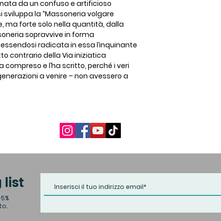
nata da un confuso e artificioso
si sviluppa la “Massoneria volgare
e, ma forte solo nella quantità, dalla
oneria sopravvive in forma
essendosi radicata in essa l’inquinante
o contrario della Via iniziatica
a compreso e l’ha scritto, perché i veri
 generazioni a venire – non avessero a
 list
+5%
to.