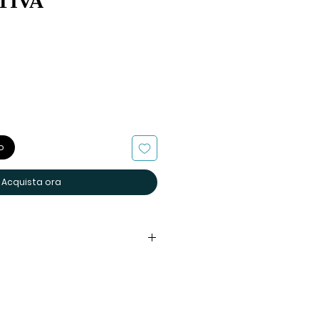
TIVA
o
Acquista ora