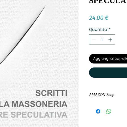
SPECULA
Prezzo
24,00 €
Quantità
*
Aggiungi al carrell
AMAZON Shop
Acquista