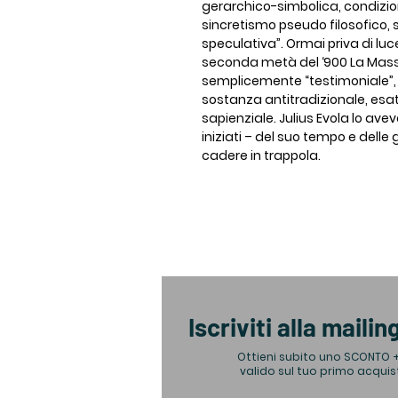
gerarchico-simbolica, condizio
sincretismo pseudo filosofico, 
speculativa”. Ormai priva di luc
seconda metà del ‘900 La Mass
semplicemente “testimoniale”, 
sostanza antitradizionale, esatt
sapienziale. Julius Evola lo avev
iniziati – del suo tempo e delle
cadere in trappola.
Iscriviti alla mailing
Ottieni subito uno SCONTO 
valido sul tuo primo acquis