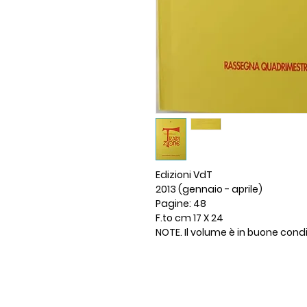
Edizioni VdT
2013 (gennaio - aprile)
Pagine: 48
F.to cm 17 X 24
NOTE. Il volume è in buone cond