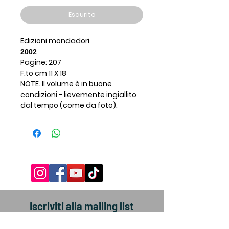
Esaurito
Edizioni mondadori
2002
Pagine: 207
F.to cm 11 X 18
NOTE. Il volume è in buone
condizioni - lievemente ingiallito
dal tempo (come da foto).
Iscriviti alla mailing list
Ottieni subito uno SCONTO +5%