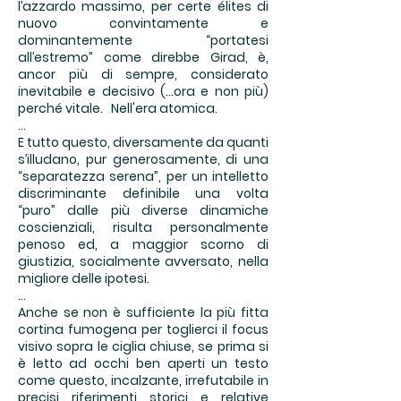
l’azzardo massimo, per certe élites di
nuovo convintamente e
dominantemente “portatesi
all’estremo” come direbbe Girad, è,
ancor più di sempre, considerato
inevitabile e decisivo (...ora e non più)
perché vitale. Nell'era atomica.
...
E tutto questo, diversamente da quanti
s’illudano, pur generosamente, di una
“separatezza serena”, per un intelletto
discriminante definibile una volta
“puro” dalle più diverse dinamiche
coscienziali, risulta personalmente
penoso ed, a maggior scorno di
giustizia, socialmente avversato, nella
migliore delle ipotesi.
...
Anche se non è sufficiente la più fitta
cortina fumogena per toglierci il focus
visivo sopra le ciglia chiuse, se prima si
è letto ad occhi ben aperti un testo
come questo, incalzante, irrefutabile in
precisi riferimenti storici e relative