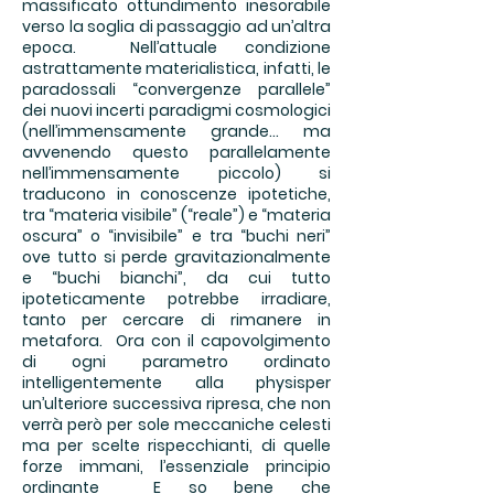
massificato ottundimento inesorabile
verso la soglia di passaggio ad un’altra
epoca. Nell’attuale condizione
astrattamente materialistica, infatti, le
paradossali “convergenze parallele”
dei nuovi incerti paradigmi cosmologici
(nell’immensamente grande... ma
avvenendo questo parallelamente
nell’immensamente piccolo) si
traducono in conoscenze ipotetiche,
tra “materia visibile” (“reale”) e “materia
oscura” o “invisibile” e tra “buchi neri”
ove tutto si perde gravitazionalmente
e “buchi bianchi”, da cui tutto
ipoteticamente potrebbe irradiare,
tanto per cercare di rimanere in
metafora. Ora con il capovolgimento
di ogni parametro ordinato
intelligentemente alla physisper
un’ulteriore successiva ripresa, che non
verrà però per sole meccaniche celesti
ma per scelte rispecchianti, di quelle
forze immani, l’essenziale principio
ordinante E so bene che