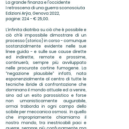
La grande finanza e l'occidente
I retroscena di una guerra sconosciuta
Edizioni Arŷa, Genova 2022,
pagine: 224 - € 25,00.
L’infinita diatriba su ciò che è possibile e
ciò ch’è impossibile dimostrare di un
processo (storico) in corso - comunque
sostanzialmente evidente nelle sue
linee guida - e sulle sue cause dirette
ed indirette, remote e prossime,
continuerà, sempre più avviluppato
nelle procurate cortine fumogene. La
“negazione plausibile” infatti, nata
esponenzialmente al centro di tutte le
tecniche ibride di confrontazione che
dominano il mondo attuale ed a venire,
sino ad un esito parossistico e forse
non umanisticamente augurabile,
ormai traborda in ogni campo dello
scibile per meccanica osmosi. In quello
che impropriamente chiamiamo il
nostro mondo, tra inestricabili paci e
guerre, sempre più confusamente ma