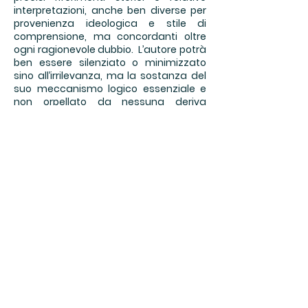
interpretazioni, anche ben diverse per
provenienza ideologica e stile di
comprensione, ma concordanti oltre
ogni ragionevole dubbio. L’autore potrà
ben essere silenziato o minimizzato
sino all’irrilevanza, ma la sostanza del
suo meccanismo logico essenziale e
non orpellato da nessuna deriva
superficialmente letteralista (...le mode
interpretative che vanno e vengono e
lasciano sulla spiaggia oceanica i
detriti e gli scarti di ogni diffusa
passione irriflessa), non rimane
toccata ed è libera offerta al libero
pensiero.
...
Marco Rossi, come pochi altri da me
conosciuti, riesce a governare
saldamente un suo taglio critico
estremamente equilibrato pur con
sincera visione metapolitica (sincera in
funzione proprio di quell’equilibrio),
all’interno di una progressione ben