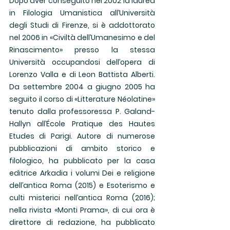
Dopo aver conseguito nel 2002 la laurea 
in Filologia Umanistica all’Università 
degli Studi di Firenze, si è addottorato 
nel 2006 in «Civiltà dell’Umanesimo e del 
Rinascimento» presso la stessa 
Università occupandosi dell’opera di 
Lorenzo Valla e di Leon Battista Alberti. 
Da settembre 2004 a giugno 2005 ha 
seguito il corso di «Litterature Néolatine» 
tenuto dalla professoressa P. Galand-
Hallyn all’École Pratique des Hautes 
Etudes di Parigi. Autore di numerose 
pubblicazioni di ambito storico e 
filologico, ha pubblicato per la casa 
editrice Arkadia i volumi Dei e religione 
dell’antica Roma (2015) e Esoterismo e 
culti misterici nell’antica Roma (2016); 
nella rivista «Monti Prama», di cui ora è 
direttore di redazione, ha pubblicato 