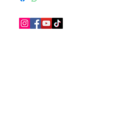
Iscriviti alla mailing list
Ottieni subito uno SCONTO +5%
valido sul tuo primo acquisto.
Invio
Privacy Policy