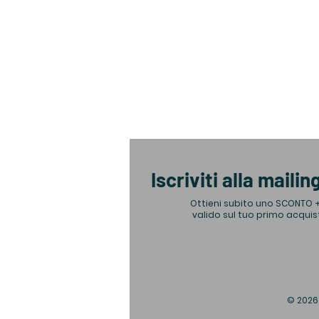
Iscriviti alla mailing
Ottieni subito uno SCONTO 
valido sul tuo primo acquis
© 2026 