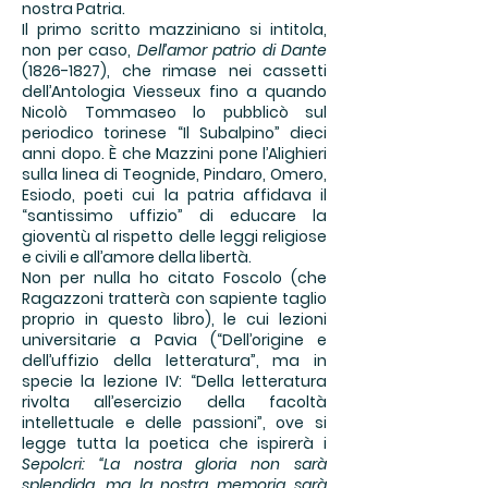
nostra Patria.
Il primo scritto mazziniano si intitola,
non per caso,
Dell’amor patrio di Dante
(1826-1827)
, che rimase nei cassetti
dell’Antologia Viesseux fino a quando
Nicolò Tommaseo lo pubblicò sul
periodico torinese “Il Subalpino” dieci
anni dopo. È che Mazzini pone l’Alighieri
sulla linea di Teognide, Pindaro, Omero,
Esiodo, poeti cui la patria affidava il
“santissimo uffizio” di educare la
gioventù al rispetto delle leggi religiose
e civili e all’amore della libertà.
Non per nulla ho citato Foscolo (che
Ragazzoni tratterà con sapiente taglio
proprio in questo libro), le cui lezioni
universitarie a Pavia (“Dell’origine e
dell’uffizio della letteratura”, ma in
specie la lezione IV: “Della letteratura
rivolta all’esercizio della facoltà
intellettuale e delle passioni”, ove si
legge tutta la poetica che ispirerà i
Sepolcri: “La nostra gloria non sarà
splendida, ma la nostra memoria sarà