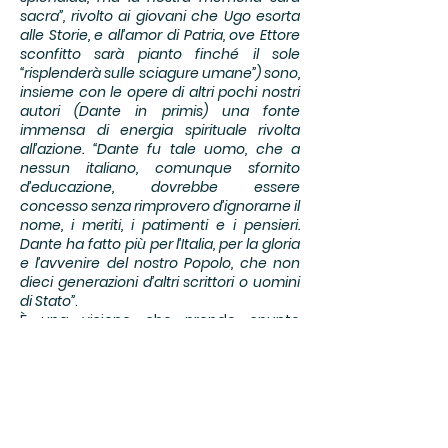
sacra”, rivolto ai giovani che Ugo esorta
alle Storie, e all’amor di Patria, ove Ettore
sconfitto sarà pianto finché il sole
“risplenderà sulle sciagure umane”) sono,
insieme con le opere di altri pochi nostri
autori (Dante in primis) una fonte
immensa di energia spirituale rivolta
all’azione. “Dante fu tale uomo, che a
nessun italiano, comunque sfornito
d’educazione, dovrebbe essere
concesso senza rimprovero d’ignorarne il
nome, i meriti, i patimenti e i pensieri.
Dante ha fatto più per l’Italia, per la gloria
e l’avvenire del nostro Popolo, che non
dieci generazioni d’altri scrittori o uomini
di Stato”
.
È una visione che prende spunto
dall’ammirazione di Mazzini per il nostro
Sommo Poeta, per andare oltre,
esaminare il nostro primo ammiratore
“in toto” di Dante (Foscolo, se si tace di
Vico) nei secoli a noi vicini e in anni di
poco precedenti al culto dell’Alighieri