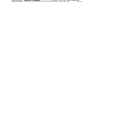
Iscriviti alla mailing list
Ottieni subito uno SCONTO +5%
valido sul tuo primo acquisto.
Invio