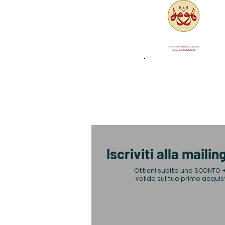
Iscriviti alla mailing
Ottieni subito uno SCONTO 
valido sul tuo primo acquis