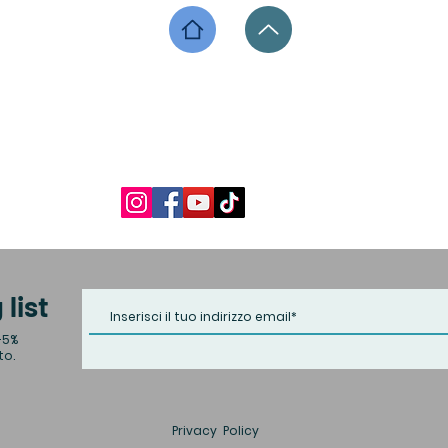
 list
+5%
to.
Privacy Policy