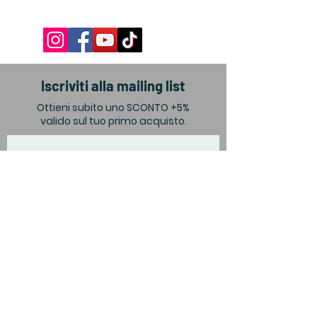
Iscriviti alla mailing list
Ottieni subito uno SCONTO +5%
valido sul tuo primo acquisto.
Invio
Privacy Policy
© 2026 Edizioni Arya Genova - tutti i