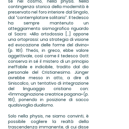
sé nel cosmo, nella physis. Nella
contingenza storica della modernità è
preservato nel foro interiore dal Singolo,
dal “contemplatore solitario”. Il tedesco
ha sempre mantenuto un
atteggiamento sismografico riguardo
al Sacro: «Alla ortodossia […] oppone
una ortoprassi: una strategia di visione
ed evocazione delle forme del divino»
(p. 161). Theós, in greco, ebbe valore
aggettivale, così come il tedesco Gott
conserva in sé il mistero di un principio
ineffabile e indicibile, tradito dal dio
personale del Cristianesimo. Jünger
avrebbe messo in atto, a dire di
Siniscalco, un tentativo di integrazione
del linguaggio cristiano con:
«l’immaginazione creatrice pagana» (p.
161), ponendo in posizione di sacco
qualsivoglia dualismo.
Solo nella physis, ne siamo convinti, è
possibile cogliere la realtà della
trascendenza immanente, di cui disse