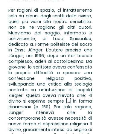
Per ragioni di spazio, ci intratterremo
solo su alcuni degli scritti della rivista,
quelli più vicini alla nostra sensibilità.
Non ce ne vogliano gli altri autori.
Muoviamo dal saggio, informato e
convincente, di Luca Siniscalco,
dedicato a, Forme politeiste del sacro
in Ernst Jünger. L’autore precisa che
Jünger, nel 1996, dopo un iter teorico
complesso, aderì al cattolicesimo. Da
giovane, lo scrittore aveva confessato
la propria difficoltà a sposare una
confessione religiosa positiva,
sviluppando una critica alla teologia
centrata su un’intuizione di Leopold
Ziegler. Questi aveva rilevato che: «Il
divino si esprime sempre […] in forma
dinamica» (p. 159). Per tale ragione,
Jünger riteneva che la
contemporaneità avesse necessità di
nuove forme di espressione religiosa. Il
divino, grecamente inteso, dà segno di