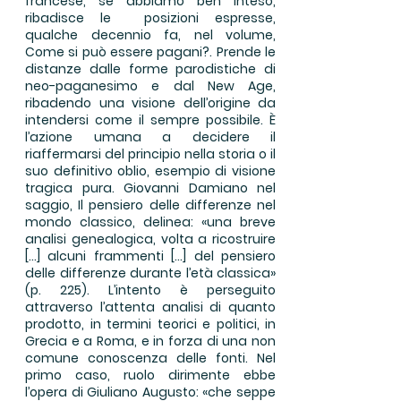
francese, se abbiamo ben inteso,
ribadisce le posizioni espresse,
qualche decennio fa, nel volume,
Come si può essere pagani?. Prende le
distanze dalle forme parodistiche di
neo-paganesimo e dal New Age,
ribadendo una visione dell’origine da
intendersi come il sempre possibile. È
l’azione umana a decidere il
riaffermarsi del principio nella storia o il
suo definitivo oblio, esempio di visione
tragica pura. Giovanni Damiano nel
saggio, Il pensiero delle differenze nel
mondo classico, delinea: «una breve
analisi genealogica, volta a ricostruire
[…] alcuni frammenti […] del pensiero
delle differenze durante l’età classica»
(p. 225). L’intento è perseguito
attraverso l’attenta analisi di quanto
prodotto, in termini teorici e politici, in
Grecia e a Roma, e in forza di una non
comune conoscenza delle fonti. Nel
primo caso, ruolo dirimente ebbe
l’opera di Giuliano Augusto: «che seppe