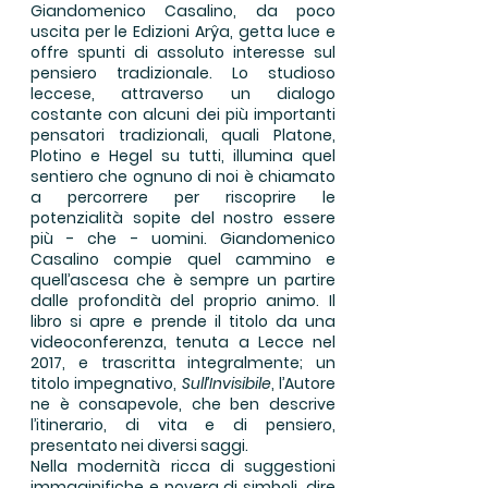
Giandomenico Casalino, da poco
uscita per le Edizioni Arŷa, getta luce e
offre spunti di assoluto interesse sul
pensiero tradizionale. Lo studioso
leccese, attraverso un dialogo
costante con alcuni dei più importanti
pensatori tradizionali, quali Platone,
Plotino e Hegel su tutti, illumina quel
sentiero che ognuno di noi è chiamato
a percorrere per riscoprire le
potenzialità sopite del nostro essere
più - che - uomini. Giandomenico
Casalino compie quel cammino e
quell’ascesa che è sempre un partire
dalle profondità del proprio animo. Il
libro si apre e prende il titolo da una
videoconferenza, tenuta a Lecce nel
2017, e trascritta integralmente; un
titolo impegnativo,
Sull’Invisibile
, l’Autore
ne è consapevole, che ben descrive
l’itinerario, di vita e di pensiero,
presentato nei diversi saggi.
Nella modernità ricca di suggestioni
immaginifiche e povera di simboli, dire