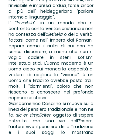
l’invisibile è impresa ardua, forse ancor
di più dell’ heideggeriano “parlare
intorno al linguaggio”.
L’ “
Invisibile
”, in un mondo che si
confronta con la Veritas cristiana e non
ha contezza dell’
aletheia
o della Verità,
fattasi carne nell’ Impero dai Romani,
appare come il nulla di cui non ha
senso discorrere, a meno che non si
voglia cadere in sterili sofismi
intellettualistici. L’uomo moderno è un
uomo cieco cui manca la capacità di
vedere, di cogliere la “visione”: è un
uomo che Eraclito avrebbe posto tra i
molti, i “dormienti”, coloro che non
riescono a conoscere nel profondo
neppure se stessi.
Giandomenico Casalino si muove sulla
linea del pensiero tradizionale e non ne
fa,
sic et simpliciter
, oggetto di sapere
astratto, ma una via dell’Essere;
l’autore vive il pensiero della Tradizione
e i suoi saggi lo mostrano