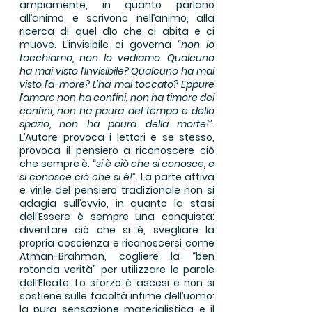
ampiamente, in quanto parlano
all’animo e scrivono nell’animo, alla
ricerca di quel dìo che ci abita e ci
muove. L’invisibile ci governa “
non lo
tocchiamo, non lo vediamo. Qualcuno
ha mai visto l’Invisibile? Qualcuno ha mai
visto l’a-more? L’ha mai toccato? Eppure
l’amore non ha confini, non ha timore dei
confini, non ha paura del tempo e dello
spazio, non ha paura della morte!
”.
L’Autore provoca i lettori e se stesso,
provoca il pensiero a riconoscere ciò
che sempre è: “
si è ciò che si conosce, e
si conosce ciò che si è!
”. La parte attiva
e virile del pensiero tradizionale non si
adagia sull’ovvio, in quanto la stasi
dell’Essere è sempre una conquista:
diventare ciò che si è, svegliare la
propria coscienza e riconoscersi come
Atman-Brahman, cogliere la “ben
rotonda verità” per utilizzare le parole
dell’Eleate. Lo sforzo è ascesi e non si
sostiene sulle facoltà infime dell’uomo:
la pura sensazione materialistica e il