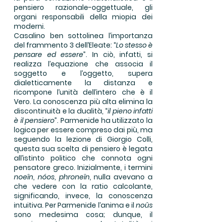
pensiero razionale-oggettuale, gli
organi responsabili della miopia dei
moderni.
Casalino ben sottolinea l’importanza
del frammento 3 dell’Eleate: “
Lo stesso è
pensare ed essere
”. In ciò, infatti, si
realizza l’equazione che associa il
soggetto e l’oggetto, supera
dialetticamente la distanza e
ricompone l’unità dell’intero che è il
Vero. La conoscenza più alta elimina la
discontinuità e la dualità, “
il pieno infatti
è il pensiero
”. Parmenide ha utilizzato la
logica per essere compreso dai più, ma
seguendo la lezione di Giorgio Colli,
questa sua scelta di pensiero è legata
all’istinto politico che connota ogni
pensatore greco. Inizialmente, i termini
noeîn
,
nóos
,
phroneîn
, nulla avevano a
che vedere con la ratio calcolante,
significando, invece, la conoscenza
intuitiva. Per Parmenide l’anima e il
noûs
sono medesima cosa; dunque, il