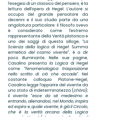
l’esegesi di un classico del pensiero, è la
lettura dell’opera di Hegel. L’autore si
occupa del grande pensatore da
decenni e il suo studio parte da una
angolatura particolare: il filosofo svevo
è considerato come l’estremo
rappresentante della Verità platonica e
uno dei saggi di questa silloge, “
La
Scienza della logica di Hegel
: Summa
e
rmetica del cosmo vivente
”, è a dir
poco illuminante. Nelle sue pagine,
Casalino presenta
la Logica
di Hegel
come “
fenomenologica trasposizione
nello scritto di ciò che accade
”. Nel
costante colloquio Platone-Hegel,
Casalino legge l’apparire del vivente da
uno stato di indeterminatezza (
chòra
);
il vivente “
esce da sé medesimo e
entrando, alienandosi, nel Mondo, inspira
ed espira e, quale vivente, è già il Circolo,
che è la verità arcana della Logica
secondo Hegel (che non è altro che il
Pensiero Cosmico, cioè il Nous di Zeus);