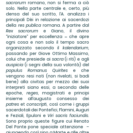
sacrorum
romano, non si ferma a ciò
solo. Nella parte centrale e, certo, più
densa del suo scritto, l’A. analizza i
principali Dèi in relazione ai sacerdozi
della
res publica
romana. A partire dal
Rex sacrorum
e Giano, il divino
“iniziatore” per eccellenza ‒ che apre
ogni cosa e non solo il tempo sacro
organizzato secondo il
kalendarium
,
passando per Giove Ottimo Massimo,
colui che presiede ai
sacra
(i riti) e agli
auspicia
(i segni della sua volontà) del
populus Romanus Quirites
e che
vengono resi noti (non rivelati, si badi
bene) alla civitas per mezzo dei suoi
interpreti siano essi, a seconda delle
epoche,
reges
, magistrati e principi
insieme all’augusto consesso dei
patres
et
conscript
i, così come i gruppi
sacerdotali dei Pontefici, Flamini, Auguri
e Feziali, Epuloni e
Viri sacris faciundis
.
Sono proprio queste figure cui Renato
Del Ponte pone speciale attenzione –
giungendo così sino a Marte e alle altre