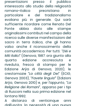
presentazioni presso il pubblico
interessato allo studio della religiosità
romano-italica precristiana in
particolare e del tradizionalismo
evoliano più in generale. Qui sarà
sufficiente ricordare come Renato Del
Ponte abbia dato alle stampe
originalissimi contributi nel campo della
ricerca sulle diverse manifestazioni del
sacro in terra italica, che gli hanno
valso anche il riconoscimento della
comunità accademica. Per tutti: “
Dèi e
Miti italici
” (Genova, 1987: ora giunto alla
quarta edizione accresciuta e
riveduta, fresca di stampa per le
Edizione Arŷa di Genova, 2020), le
crestomazie “
La città degli Dei
” (ECIG,
Genova 2003), “
Favete linguis!
” (Edizioni
Arŷa, Genova 2010) e, per l’appunto, “
La
Religione dei Romani
”, apparso per i tipi
di Rusconi nella sua prima edizione nel
lontano 1992.
A distanza di venticinque anni
dall’uscita, la necessità di una nuova