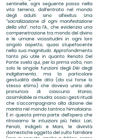
sentinelle, ogni seguente passo nella
vita terrena, dall’entrata nel mondo
degli adulti sino all’
exitus
. Una
“
sacralizzazione di ogni manifestazione
della vita
”, nota l’A., che evidenzia una
compenetrazione tra mondo del divino
e le umane vicissitudini in ogni loro
singolo aspetto, quasi stupefacente
nella sua
magnitudo
. Approfondimento
tanto più utile in quanto Renato Del
Ponte svela qui, per la prima volta, non
solo le singole funzioni degli
Dèi
degli
indigitamenta
, ma la particolare
gestualità delle dita (da cui forse lo
stesso etimo) che doveva unirsi alla
pronuncia di ciascuna litania,
assimilabile ai
mudra
, ossia i gesti rituali
che s’accompagnano alla dizione dei
mantra
nel mondo tantrico himalaiano.
È in questa prima parte dell’opera che
ritroviamo le intuizioni più felici: Lari,
Penati, Indigeti e Mani, le divinità
domestiche oggetto del culto familiare