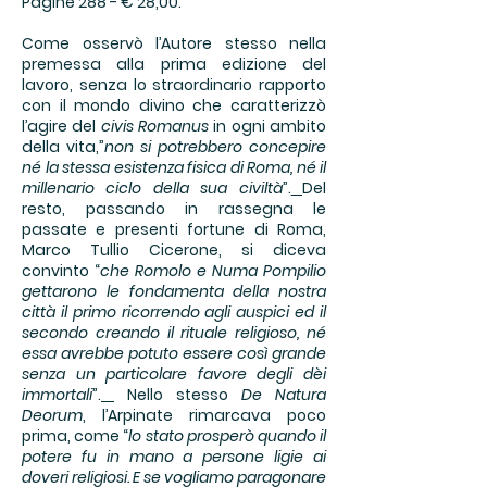
Pagine 288 - € 28,00.
Come osservò l’Autore stesso nella
premessa alla prima edizione del
lavoro, senza lo straordinario rapporto
con il mondo divino che caratterizzò
l’agire del
civis Romanus
in ogni ambito
della vita,”
non si potrebbero concepire
né la stessa esistenza fisica di Roma, né il
millenario ciclo della sua civiltà
”.
Del
resto, passando in rassegna le
passate e presenti fortune di Roma,
Marco Tullio Cicerone, si diceva
convinto “
che Romolo e Numa Pompilio
gettarono le fondamenta della nostra
città il primo ricorrendo agli auspici ed il
secondo creando il rituale religioso, né
essa avrebbe potuto essere così grande
senza un particolare favore degli dèi
immortali
”.
Nello stesso
De Natura
Deorum
, l’Arpinate rimarcava poco
prima, come “
lo stato prosperò quando il
potere fu in mano a persone ligie ai
doveri religiosi. E se vogliamo paragonare