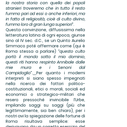
la nostra storia con quella dei popoli
stranieri troveremo che in tutto il resto
fummo pari ad essi o anche inferiori, ma
in fatto di religiosità, cioè di culto divino,
fummo loro di gran lunga superiori
”.
Questa convinzione, diffusissima nella
letteratura latina di ogni epoca, giunse
sino al IV sec. d.C., se un Quinto Aurelio
Simmaco poté affermare come (qui è
Roma stessa a parlare) “
questo culto
portò il mondo sotto il mio dominio,
questi riti hanno respinto Annibale dalle
mie mura e i Senoni dal
Campidoglio
”.
Per quanto i moderni
interpreti si siano spesso impegnati
nella ricerca dei fattori politico-
costituzionali, etici o morali, sociali ed
economici o strategico-militari che
resero pressoché invincibile l’Urbe,
impilando saggi su saggi (più che
legittimamente, sia ben chiaro), per i
nostri avi la spiegazione delle fortune di
Roma risultava semplice: esse
derivavano da un corretto esercizio del