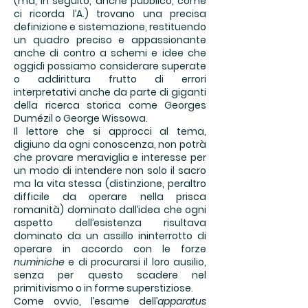
(ma, in seguito, anche pubblico, come
ci ricorda l’A.) trovano una precisa
definizione e sistemazione, restituendo
un quadro preciso e appassionante
anche di contro a schemi e idee che
oggidì possiamo considerare superate
o addirittura frutto di errori
interpretativi anche da parte di giganti
della ricerca storica come Georges
Dumézil o George Wissowa.
Il lettore che si approcci al tema,
digiuno da ogni conoscenza, non potrà
che provare meraviglia e interesse per
un modo di intendere non solo il sacro
ma la vita stessa (distinzione, peraltro
difficile da operare nella prisca
romanità) dominato dall’idea che ogni
aspetto dell’esistenza risultava
dominato da un assillo ininterrotto di
operare in accordo con le forze
numiniche
e di procurarsi il loro ausilio,
senza per questo scadere nel
primitivismo o in forme superstiziose.
Come ovvio, l’esame dell’
apparatus