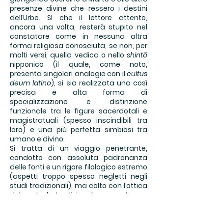
presenze divine che ressero i destini
dell’Urbe. Sì che il lettore attento,
ancora una volta, resterà stupito nel
constatare come in nessuna altra
forma religiosa conosciuta, se non, per
molti versi, quella vedica o nello
shintō
nipponico (il quale, come noto,
presenta singolari analogie con il
cultus
deum latino
), si sia realizzata una così
precisa e alta forma di
specializzazione e distinzione
funzionale tra le figure sacerdotali e
magistratuali (spesso inscindibili tra
loro) e una più perfetta simbiosi tra
umano e divino.
Si tratta di un viaggio penetrante,
condotto con assoluta padronanza
delle fonti e un rigore filologico estremo
(aspetti troppo spesso negletti negli
studi tradizionali), ma colto con l’ottica
del metodo tradizionale con estrema
semplicità, attraverso una visuale
originale e “originaria”, rendendo